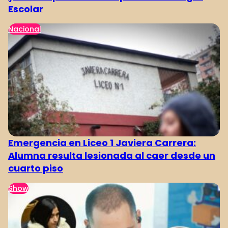
Escolar
Nacional
Emergencia en Liceo 1 Javiera Carrera:
Alumna resulta lesionada al caer desde un
cuarto piso
Show