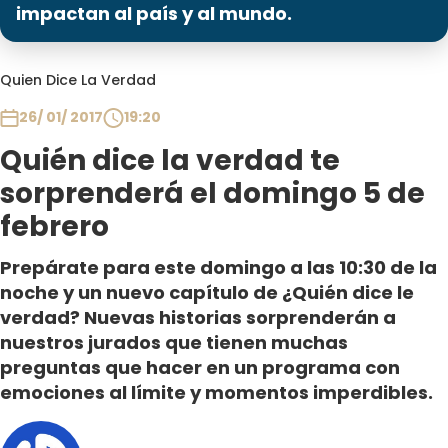
Programas
impactan al país y al mundo.
Club De La Comedia
Quien Dice La Verdad
Contigo en Directo
Plan Perfecto
26/ 01/ 2017
19:20
El Tiempo
Quién dice la verdad te
Sabingo
sorprenderá el domingo 5 de
Todos Los Programas
febrero
Prepárate para este domingo a las 10:30 de la
noche y un nuevo capítulo de ¿Quién dice le
verdad? Nuevas historias sorprenderán a
nuestros jurados que tienen muchas
preguntas que hacer en un programa con
emociones al límite y momentos imperdibles.