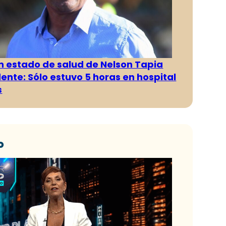
n estado de salud de Nelson Tapia
dente: Sólo estuvo 5 horas en hospital
s
o