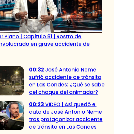
r Plano | Capítulo 81 | Rostro de
 involucrado en grave accidente de
00:32
José Antonio Neme
sufrió accidente de tránsito
en Las Condes: ¿Qué se sabe
del choque del animador?
00:23
VIDEO | Así quedó el
auto de José Antonio Neme
tras protagonizar accidente
de tránsito en Las Condes