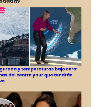
ndadas
tica
gurada y temperaturas bajo cero:
as del centro y sur que tendrán
ve