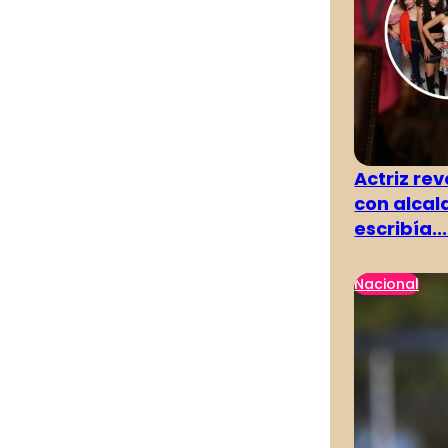
Actriz rev
con alcal
escribía...
Nacional