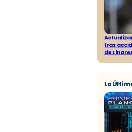
Actualiza
tras acci
de Linare
Lo Últim