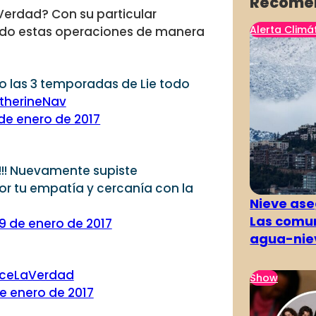
Recome
 Verdad? Con su particular
Alerta Climá
ando estas operaciones de manera
to las 3 temporadas de Lie todo
herineNav
de enero de 2017
o!!! Nuevamente supiste
por tu empatía y cercanía con la
Nieve ase
Las comun
9 de enero de 2017
agua-nie
ceLaVerdad
Show
e enero de 2017