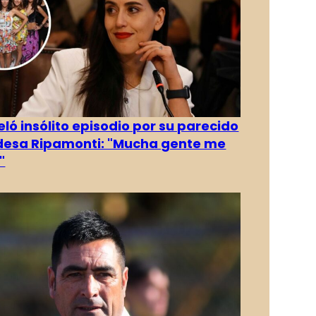
eló insólito episodio por su parecido
desa Ripamonti: "Mucha gente me
"