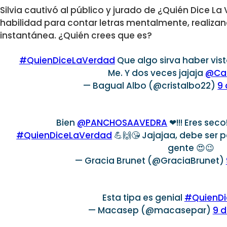
Silvia cautivó al público y jurado de ¿Quién Dice La
habilidad para contar letras mentalmente, realiz
instantánea. ¿Quién crees que es?
#QuienDiceLaVerdad
Que algo sirva haber vis
Me. Y dos veces jajaja
@Cat
— Bagual Albo (@cristalbo22)
9 
Bien
@PANCHOSAAVEDRA
❤!!! Eres sec
#QuienDiceLaVerdad
💪🙌😘 Jajajaa, debe ser 
gente 😍😉
— Gracia Brunet (@GraciaBrunet)
Esta tipa es genial
#QuienDi
— Macasep (@macasepar)
9 d