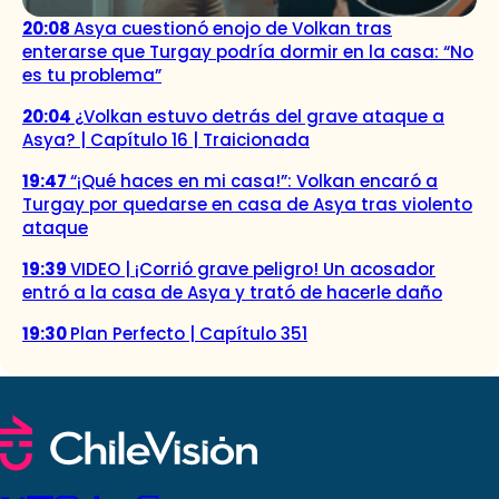
20:08
Asya cuestionó enojo de Volkan tras
enterarse que Turgay podría dormir en la casa: “No
es tu problema”
20:04
¿Volkan estuvo detrás del grave ataque a
Asya? | Capítulo 16 | Traicionada
19:47
“¡Qué haces en mi casa!”: Volkan encaró a
Turgay por quedarse en casa de Asya tras violento
ataque
19:39
VIDEO | ¡Corrió grave peligro! Un acosador
entró a la casa de Asya y trató de hacerle daño
19:30
Plan Perfecto | Capítulo 351