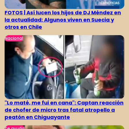
FOTOS | Así lucen los hijos de DJ Méndez en
la actualidad: Algunos viven en Suecia y
otros en Chile
Nacional
"Lo maté, me fui en cana": Captan reacción
de chofer de micro tras fatal atropello a
peatón en Chiguayante
Te ayuda