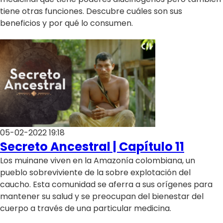
Programas
tiene otras funciones. Descubre cuáles son sus
beneficios y por qué lo consumen.
Club De La Comedia
Contigo en Directo
Plan Perfecto
El Tiempo
Sabingo
Todos Los Programas
05-02-2022 19:18
Secreto Ancestral | Capítulo 11
Los muinane viven en la Amazonía colombiana, un
pueblo sobreviviente de la sobre explotación del
caucho. Esta comunidad se aferra a sus orígenes para
mantener su salud y se preocupan del bienestar del
cuerpo a través de una particular medicina.