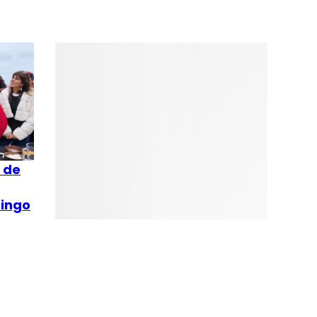
ó de
bingo