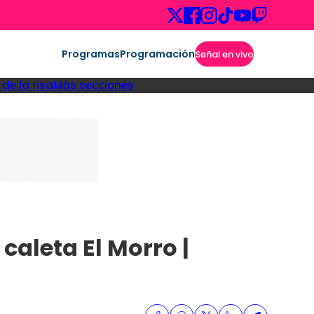
Programas
Programación
Señal en vivo
de la risa
Más secciones
caleta El Morro |