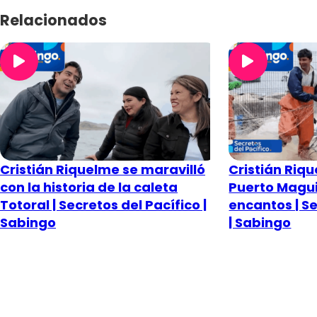
Relacionados
Cristián Riquelme se maravilló
Cristián Riq
con la historia de la caleta
Puerto Maguil
Totoral | Secretos del Pacífico |
encantos | Se
Sabingo
| Sabingo