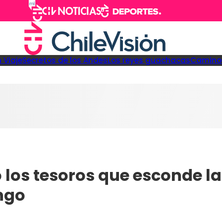
 Viaje
Secretos de los Andes
Los reyes guachacas
Camino 
los tesoros que esconde la 
ingo