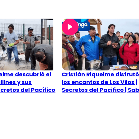
uelme descubrió el
Cristián Riquelme disfrut
lines y sus
los encantos de Los Vilos |
cretos del Pacífico
Secretos del Pacífico | Sa