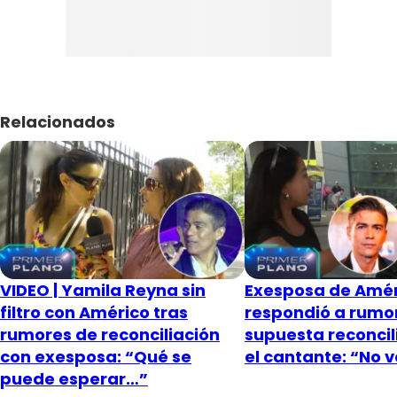
Relacionados
VIDEO | Yamila Reyna sin
Exesposa de Amér
filtro con Américo tras
respondió a rumo
rumores de reconciliación
supuesta reconcil
con exesposa: “Qué se
el cantante: “No 
puede esperar…”