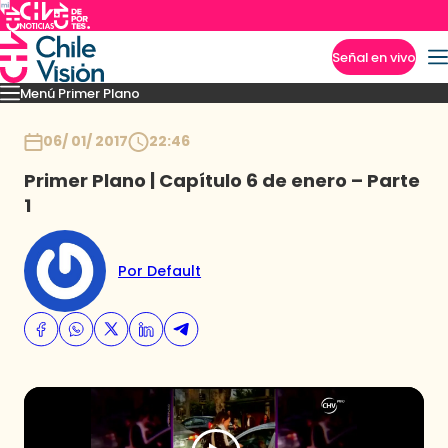
Señal en vivo
Menú Primer Plano
Imperdibles
Capítulos
Momentos
Podcast
Novedades
Inicio
06/ 01/ 2017
22:46
Primer Plano | Capítulo 6 de enero – Parte
1
Por Default