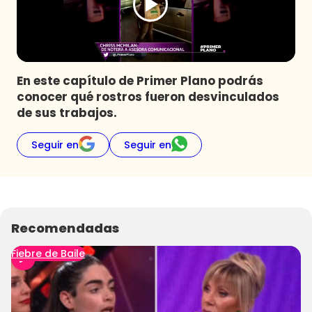
Programas
Club De La Comedia
Contigo en Directo
Plan Perfecto
En este capítulo de Primer Plano podrás
conocer qué rostros fueron desvinculados
El Tiempo
de sus trabajos.
Sabingo
Todos Los Programas
Seguir en
Seguir en
Recomendadas
Fiebre de Baile