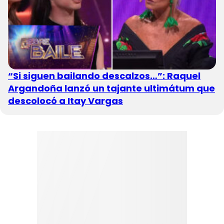
“Si siguen bailando descalzos…”: Raquel
Argandoña lanzó un tajante ultimátum que
descolocó a Itay Vargas