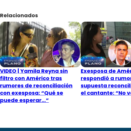
Relacionados
VIDEO | Yamila Reyna sin
Exesposa de Amér
filtro con Américo tras
respondió a rumo
rumores de reconciliación
supuesta reconcil
con exesposa: “Qué se
el cantante: “No 
puede esperar…”