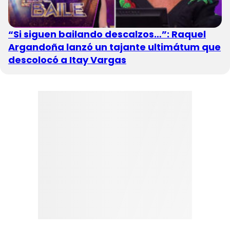
“Si siguen bailando descalzos…”: Raquel
Argandoña lanzó un tajante ultimátum que
descolocó a Itay Vargas