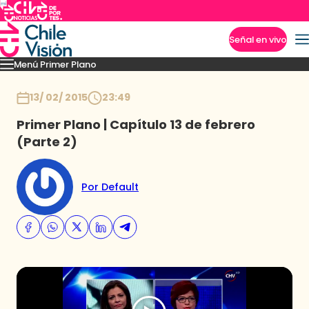
Señal en vivo
Menú Primer Plano
Imperdibles
Capítulos
Momentos
Podcast
Novedades
Inicio
13/ 02/ 2015
23:49
Primer Plano | Capítulo 13 de febrero
(Parte 2)
Por Default