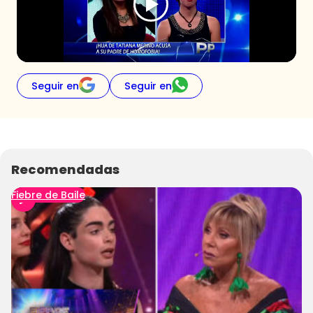
Programas
Club De La Comedia
Contigo en Directo
Plan Perfecto
Seguir en
Seguir en
El Tiempo
Sabingo
Todos Los Programas
Recomendadas
Fiebre de Baile