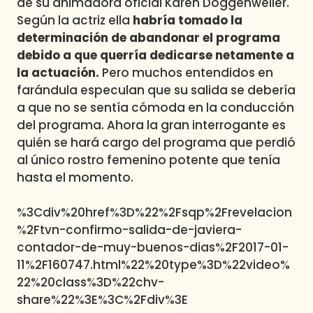
de su animadora oficial Karen Doggenweiler.
Según la actriz ella
habría tomado la
determinación de abandonar el programa
debido a que querría dedicarse netamente a
la actuación.
Pero muchos entendidos en
farándula especulan que su salida se debería
a que no se sentía cómoda en la conducción
del programa. Ahora la gran interrogante es
quién se hará cargo del programa que perdió
al único rostro femenino potente que tenía
hasta el momento.
%3Cdiv%20href%3D%22%2Fsqp%2Frevelacion
%2Ftvn-confirmo-salida-de-javiera-
contador-de-muy-buenos-dias%2F2017-01-
11%2F160747.html%22%20type%3D%22video%
22%20class%3D%22chv-
share%22%3E%3C%2Fdiv%3E