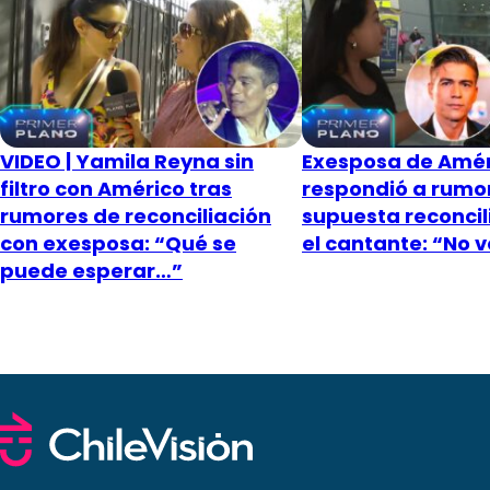
VIDEO | Yamila Reyna sin
Exesposa de Amér
filtro con Américo tras
respondió a rumo
rumores de reconciliación
supuesta reconcil
con exesposa: “Qué se
el cantante: “No 
puede esperar…”