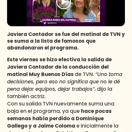
Programas
Club De La Comedia
Contigo en Directo
Plan Perfecto
Javiera Contador se fue del matinal de TVN y
se suma a la lista de famosos que
El Tiempo
abandonaron el programa.
Sabingo
Este viernes se hizo efectiva la salida de
Todos Los Programas
Javiera Contador de la conducción del
matinal Muy Buenos Días
de TVN.
“Uno toma
decisiones, pero eso no significa que no le dé
pena dejar equipos, dejar trabajos”
, dijo la
también actriz.
Con su salida TVN nuevamente suma una
baja en el programa, ya que
hace pocas
semanas había perdido a Dominique
Gallego y a Jaime Coloma
e inicialmente la