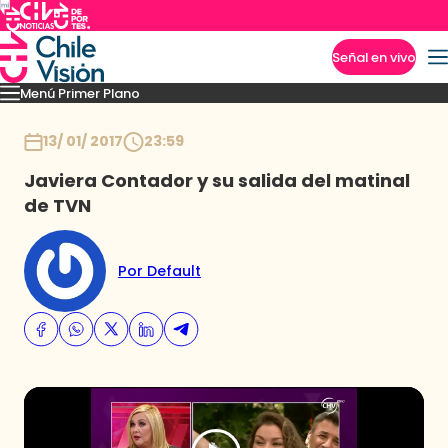
Señal en vivo
Menú Primer Plano
Imperdibles
Capítulos
Momentos
Podcast
Novedades
Inicio
13/ 01/ 2017
23:59
Javiera Contador y su salida del matinal
de TVN
Por Default