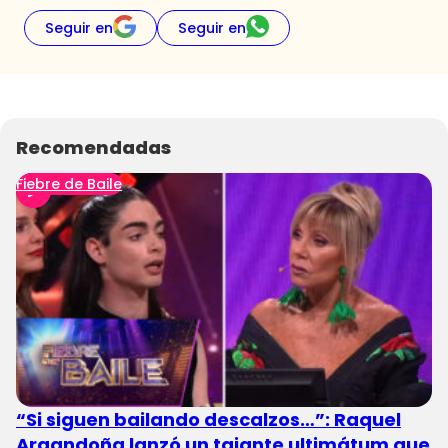
Seguir en
Seguir en
Recomendadas
Fiebre de Baile
“Si siguen bailando descalzos…”: Raquel
Argandoña lanzó un tajante ultimátum que