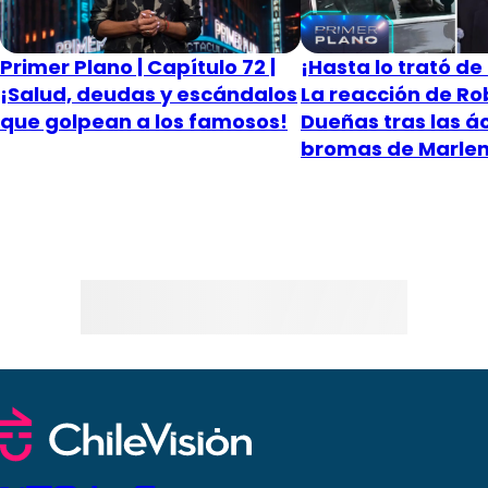
Primer Plano | Capítulo 72 |
¡Hasta lo trató de
¡Salud, deudas y escándalos
La reacción de Ro
que golpean a los famosos!
Dueñas tras las á
bromas de Marlen 