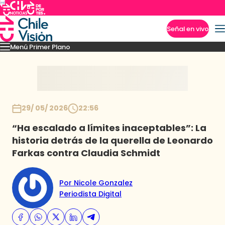
Señal en vivo
Menú Primer Plano
Imperdibles
Capítulos
Momentos
Podcast
Novedades
Inicio
29/ 05/ 2026
22:56
“Ha escalado a límites inaceptables”: La
historia detrás de la querella de Leonardo
Farkas contra Claudia Schmidt
Por Nicole Gonzalez
Periodista Digital