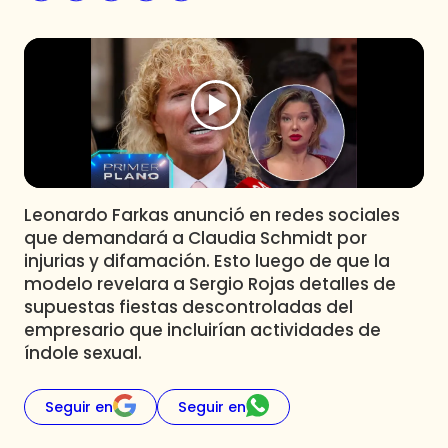
Programas
Club De La Comedia
Contigo en Directo
Plan Perfecto
El Tiempo
Sabingo
Todos Los Programas
Leonardo Farkas anunció en redes sociales
que demandará a Claudia Schmidt por
injurias y difamación. Esto luego de que la
modelo revelara a Sergio Rojas detalles de
supuestas fiestas descontroladas del
empresario que incluirían actividades de
índole sexual.
Seguir en
Seguir en