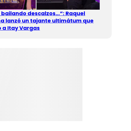
n bailando descalzos…”: Raquel
 lanzó un tajante ultimátum que
 a Itay Vargas