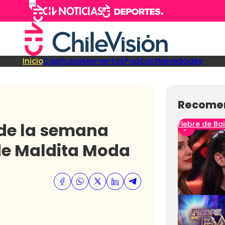
Inicio
Capítulos
Momentos
Podcast
Novedades
Recome
 de la semana
Fiebre de Bai
de Maldita Moda