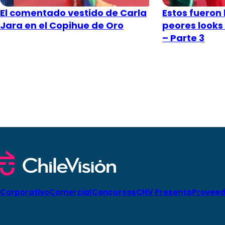
El comentado vestido de Carla
Estos fueron 
Jara en el Copihue de Oro
peores looks
– Parte 3
Corporativo
Comercial
Concursos
CHV Presenta
Proveed