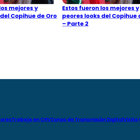
los mejores y
Estos fueron los mejores y
 del Copihue de Oro
peores looks del Copihue 
– Parte 2
ores
Trabaja en CHV
Zonas de Transmisión Digital
Visita