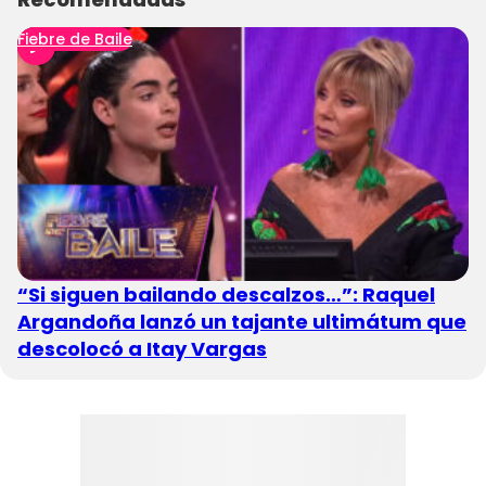
Fiebre de Baile
“Si siguen bailando descalzos…”: Raquel
Argandoña lanzó un tajante ultimátum que
descolocó a Itay Vargas