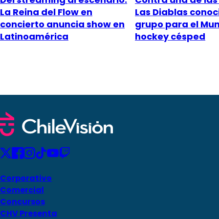
La Reina del Flow en
Las Diablas conoc
concierto anuncia show en
grupo para el Mun
Latinoamérica
hockey césped
Corporativo
Comercial
Concursos
CHV Presenta