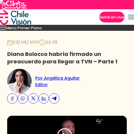
Señal en vivo
Menú Primer Plano
Imperdibles
Capítulos
Momentos
Podcast
Novedades
Inicio
23/ 06/ 2017
22:35
Diana Bolocco habría firmado un
preacuerdo para llegar a TVN – Parte 1
Por Angélica Aguilar
Editor