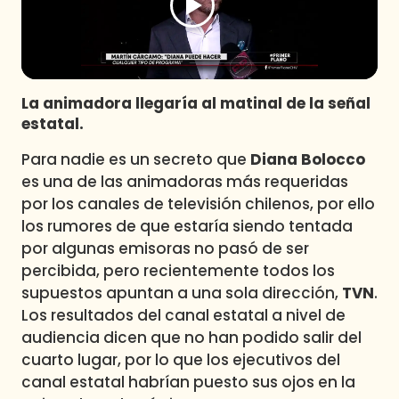
Programas
Club De La Comedia
Contigo en Directo
Plan Perfecto
La animadora llegaría al matinal de la señal
estatal.
El Tiempo
Sabingo
Para nadie es un secreto que
Diana Bolocco
Todos Los Programas
es una de las animadoras más requeridas
por los canales de televisión chilenos, por ello
los rumores de que estaría siendo tentada
por algunas emisoras no pasó de ser
percibida, pero recientemente todos los
supuestos apuntan a una sola dirección,
TVN
.
Los resultados del canal estatal a nivel de
audiencia dicen que no han podido salir del
cuarto lugar, por lo que los ejecutivos del
canal estatal habrían puesto sus ojos en la