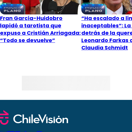
Fran García-Huidobro
“Ha escalado a lí
lapidó a tarotista que
inaceptables”: La 
expuso a Cristián Arriagada:
detrás de la quere
“Todo se devuelve”
Leonardo Farkas 
Claudia Schmidt