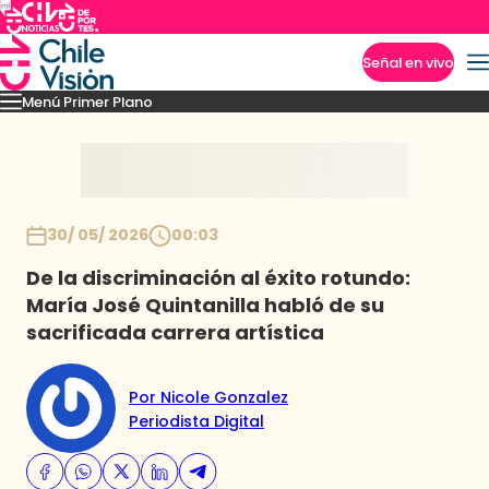
Señal en vivo
Menú Primer Plano
Imperdibles
Capítulos
Momentos
Podcast
Novedades
Inicio
30/ 05/ 2026
00:03
De la discriminación al éxito rotundo:
María José Quintanilla habló de su
sacrificada carrera artística
Por Nicole Gonzalez
Periodista Digital