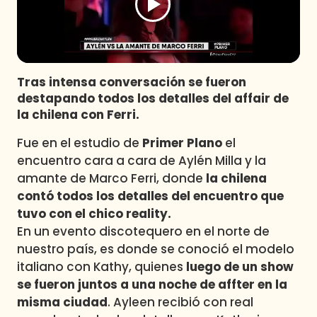
Programas
Club De La Comedia
Contigo en Directo
Plan Perfecto
Tras intensa conversación se fueron
destapando todos los detalles del affair de
El Tiempo
la chilena con Ferri.
Sabingo
Fue en el estudio de
Primer Plano
el
Todos Los Programas
encuentro cara a cara de Aylén Milla y la
amante de Marco Ferri, donde
la chilena
contó todos los detalles del encuentro que
tuvo con el chico reality.
En un evento discotequero en el norte de
nuestro país, es donde se conoció el modelo
italiano con Kathy, quienes
luego de un show
se fueron juntos a una noche de affter en la
misma ciudad
. Ayleen recibió con real