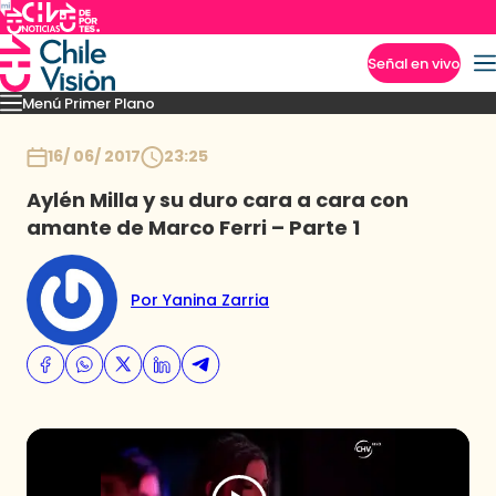
Señal en vivo
Menú Primer Plano
Imperdibles
Capítulos
Momentos
Podcast
Novedades
Inicio
16/ 06/ 2017
23:25
Aylén Milla y su duro cara a cara con
amante de Marco Ferri – Parte 1
Por Yanina Zarria