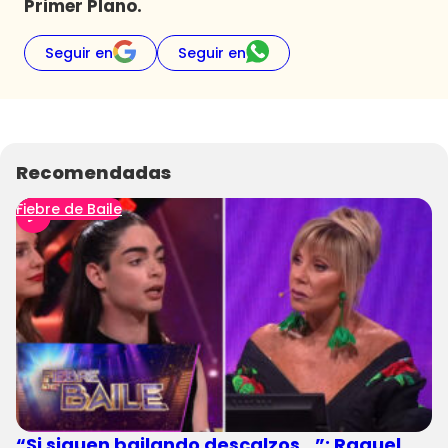
Primer Plano.
Seguir en
Seguir en
Recomendadas
Fiebre de Baile
“Si siguen bailando descalzos…”: Raquel