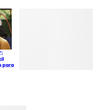
”:
il
o para