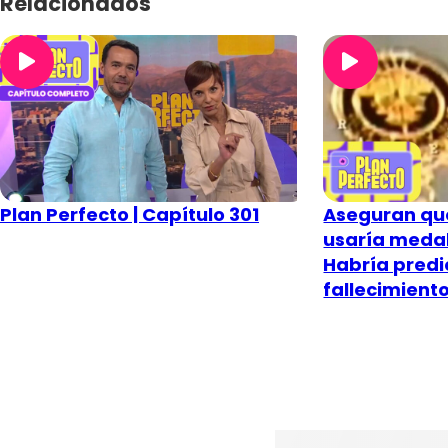
Relacionados
Plan Perfecto | Capítulo 301
Aseguran que
usaría medal
Habría predi
fallecimient