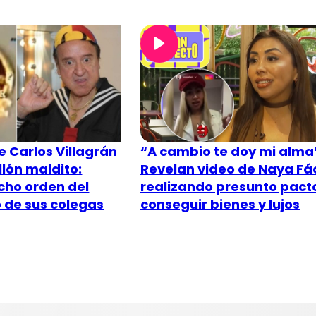
 Carlos Villagrán
“A cambio te doy mi alma
lón maldito:
Revelan video de Naya Fác
cho orden del
realizando presunto pact
o de sus colegas
conseguir bienes y lujos