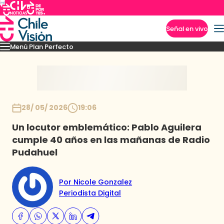
Señal en vivo
Menú Plan Perfecto
Imperdibles
Momentos
Capítulos
Novedades
Inicio
28/ 05/ 2026
19:06
Un locutor emblemático: Pablo Aguilera
cumple 40 años en las mañanas de Radio
Pudahuel
Por Nicole Gonzalez
Periodista Digital