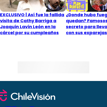
EXCLUSIVO | Así fue la fallida
¿Donde hubo fueg
visita de Cathy Barriga a
quedan? Famosos 
Joaquín Lavín León en la
secreto para llev
cárcel por su cumpleaños
con sus exparejas