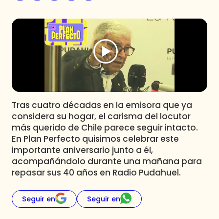
Programas
Club De La Comedia
Contigo en Directo
Plan Perfecto
El Tiempo
Sabingo
Todos Los Programas
Tras cuatro décadas en la emisora que ya
considera su hogar, el carisma del locutor
más querido de Chile parece seguir intacto.
En Plan Perfecto quisimos celebrar este
importante aniversario junto a él,
acompañándolo durante una mañana para
repasar sus 40 años en Radio Pudahuel.
Seguir en
Seguir en