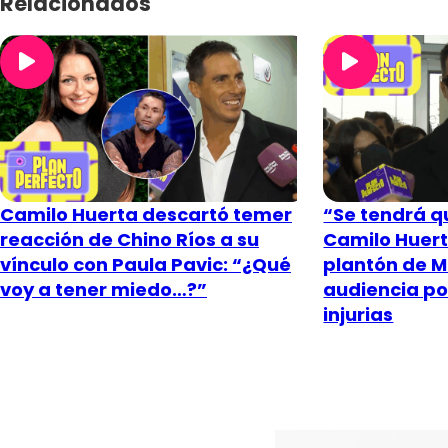
Relacionados
Camilo Huerta descartó temer
“Se tendrá q
reacción de Chino Ríos a su
Camilo Huert
vínculo con Paula Pavic: “¿Qué
plantón de M
voy a tener miedo…?”
audiencia po
injurias