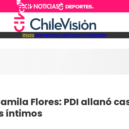
Inicio
Momentos
Capítulos
Novedades
 Camila Flores: PDI allanó c
s íntimos