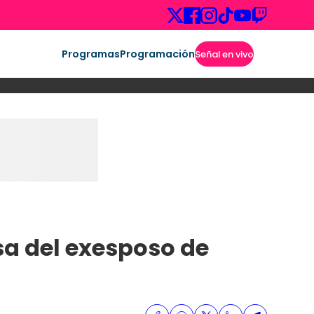
Programas
Programación
Señal en vivo
asa del exesposo de