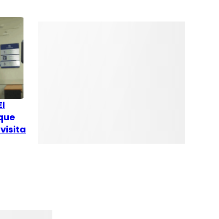
El
 que
visita