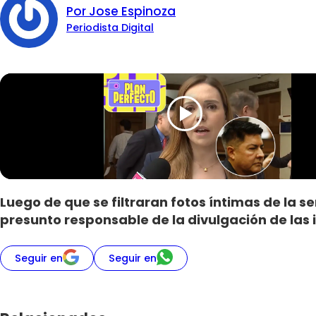
Por Jose Espinoza
Periodista Digital
Luego de que se filtraran fotos íntimas de la s
presunto responsable de la divulgación de las 
Seguir en
Seguir en