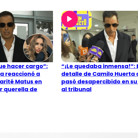
ue hacer cargo”:
“¡Le quedaba inmensa!”: 
a reaccionó a
detalle de Camilo Huerta
arité Matus en
pasó desapercibido en su 
r querella de
al tribunal