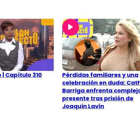
 | Capítulo 310
Pérdidas familiares y una
celebración en duda: Cat
Barriga enfrenta complej
presente tras prisión de
Joaquín Lavín