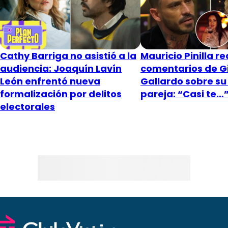
Cathy Barriga no asistió a la
Mauricio Pinilla r
audiencia: Joaquín Lavín
comentarios de Gi
León enfrentó nueva
Gallardo sobre s
formalización por delitos
pareja: “Casi te…
electorales