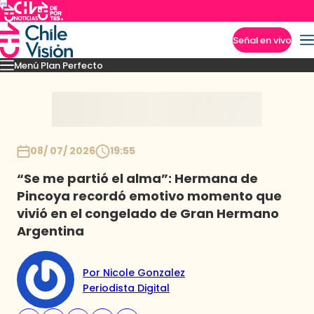
Señal en vivo
Menú Plan Perfecto
Imperdibles
Momentos
Capítulos
Novedades
Inicio
08/ 07/ 2026
19:55
“Se me partió el alma”: Hermana de
Pincoya recordó emotivo momento que
vivió en el congelado de Gran Hermano
Argentina
Por Nicole Gonzalez
Periodista Digital