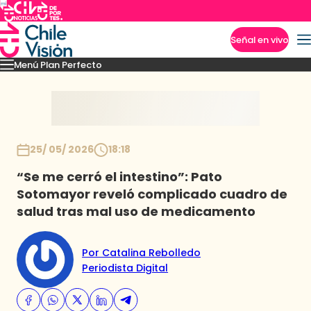
Señal en vivo
Menú Plan Perfecto
Imperdibles
Momentos
Capítulos
Novedades
Inicio
25/ 05/ 2026
18:18
“Se me cerró el intestino”: Pato
Sotomayor reveló complicado cuadro de
salud tras mal uso de medicamento
Por Catalina Rebolledo
Periodista Digital