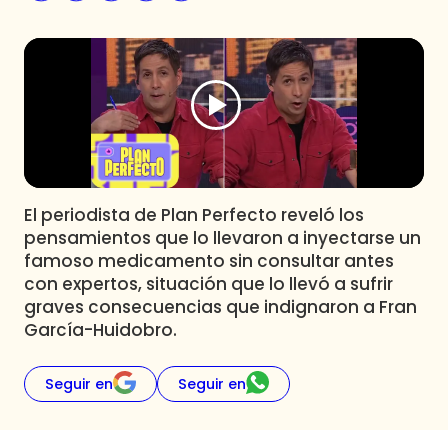
Programas
Club De La Comedia
Contigo en Directo
Plan Perfecto
El Tiempo
Sabingo
Todos Los Programas
El periodista de Plan Perfecto reveló los
pensamientos que lo llevaron a inyectarse un
famoso medicamento sin consultar antes
con expertos, situación que lo llevó a sufrir
graves consecuencias que indignaron a Fran
García-Huidobro.
Seguir en
Seguir en