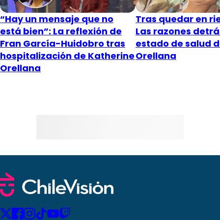
“Hay un mensaje que no
Tras quedar en rie
está bien”: La reflexión de
Las razones detrá
Fran García-Huidobro tras
estado de salud 
hospitalización de Katherine
Orellana
Orellana