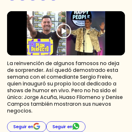
Programas
Club De La Comedia
Contigo en Directo
Plan Perfecto
El Tiempo
Sabingo
Todos Los Programas
La reinvención de algunos famosos no deja
de sorprender. Así quedó demostrado esta
semana con el comediante Sergio Freire,
quien inauguró su propio local dedicado a
shows de humor en vivo. Pero no ha sido el
único: Jorge Acuña, Huaso Filomeno y Denise
Campos también mostraron sus nuevos
negocios.
Seguir en
Seguir en