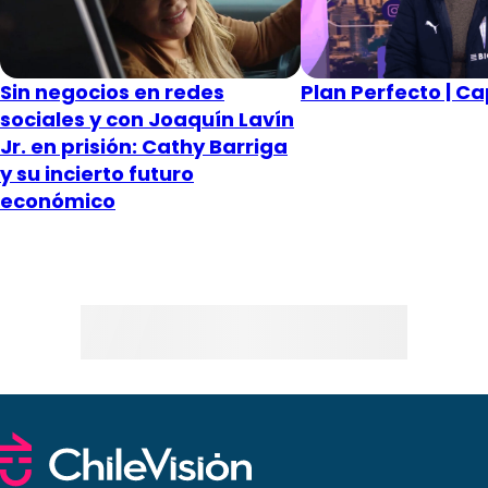
Sin negocios en redes
Plan Perfecto | Ca
sociales y con Joaquín Lavín
Jr. en prisión: Cathy Barriga
y su incierto futuro
económico