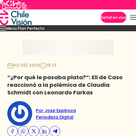
Señal en vivo
Menú Plan Perfecto
Imperdibles
Momentos
Capítulos
Novedades
Inicio
01/ 06/ 2026
18:13
“¿Por qué le pasaba plata?”: Eli de Caso
reaccionó a la polémica de Claudia
Schmidt con Leonardo Farkas
Por Jose Espinoza
Periodista Digital