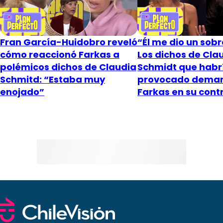
Fran García-Huidobro reveló
“Él me dio un sob
cómo reaccionó Farkas a
Los dichos de Cla
polémicos dichos de Claudia
Schmidt que habr
Schmitd: “Estaba muy
provocado dema
enojado”
Farkas en su cont