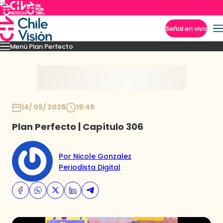
Señal en vivo
Menú Plan Perfecto
Imperdibles
Momentos
Capítulos
Novedades
Inicio
14/ 05/ 2026
19:45
Plan Perfecto | Capítulo 306
Por Nicole Gonzalez
Periodista Digital