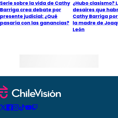
Serie sobre la vida de Cathy
¿Hubo clasismo? 
Barriga crea debate por
desaires que habr
presente judicial: ¿Qué
Cathy Barriga por
pasaría con las ganancias?
la madre de Joaq
León