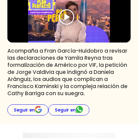
Programas
Club De La Comedia
Contigo en Directo
Plan Perfecto
El Tiempo
Acompaña a Fran García-Huidobro a revisar
Sabingo
las declaraciones de Yamila Reyna tras
Todos Los Programas
formalización de Américo por VIF, la petición
de Jorge Valdivia que indignó a Daniela
Aránguiz, los audios que complican a
Francisco Kaminski y la compleja relación de
Cathy Barriga con su suegra.
Seguir en
Seguir en