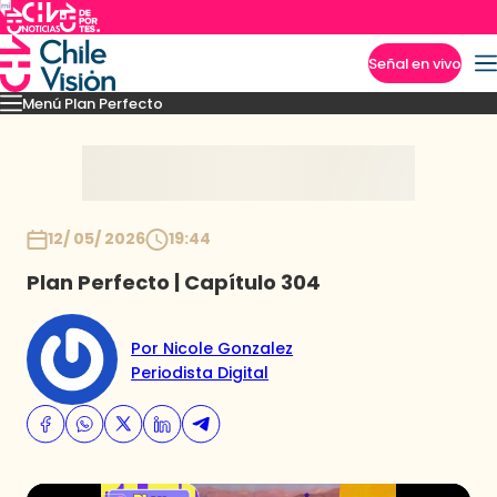
Señal en vivo
Menú Plan Perfecto
Imperdibles
Momentos
Capítulos
Novedades
Inicio
12/ 05/ 2026
19:44
Plan Perfecto | Capítulo 304
Por Nicole Gonzalez
Periodista Digital