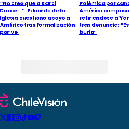
“No creo que a Karol
Polémica por can
Dance…”: Eduardo de la
Américo compus
Iglesia cuestionó apoyo a
refiriéndose a Ya
Américo tras formalización
tras denuncia: “E
por VIF
burla”