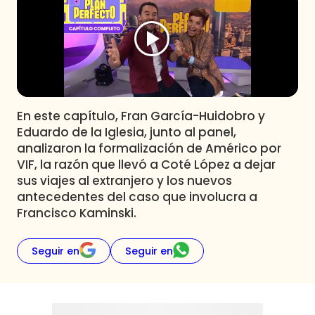
Programas
Club De La Comedia
Contigo en Directo
Plan Perfecto
El Tiempo
En este capítulo, Fran García-Huidobro y
Sabingo
Eduardo de la Iglesia, junto al panel,
Todos Los Programas
analizaron la formalización de Américo por
VIF, la razón que llevó a Coté López a dejar
sus viajes al extranjero y los nuevos
antecedentes del caso que involucra a
Francisco Kaminski.
Seguir en
Seguir en