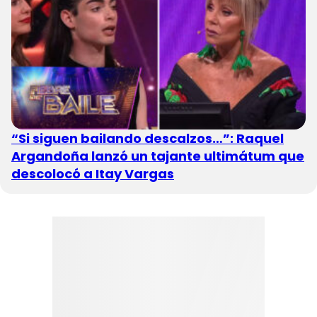
“Si siguen bailando descalzos…”: Raquel
Argandoña lanzó un tajante ultimátum que
descolocó a Itay Vargas