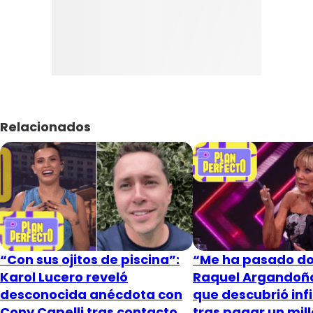
Relacionados
“Con sus ojitos de piscina”:
“Me ha pasado do
Karol Lucero reveló
Raquel Argandoña
desconocida anécdota con
que descubrió inf
Cony Capelli tras contacto
tras pagar un mil