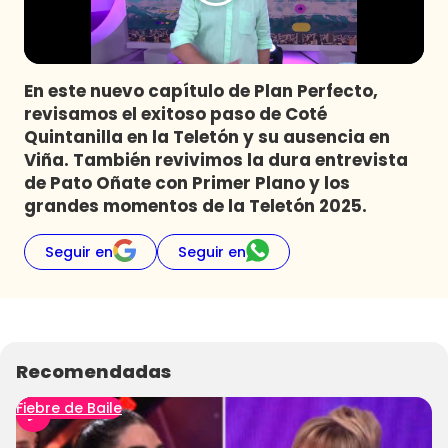
Programas
Club De La Comedia
Contigo en Directo
En este nuevo capítulo de Plan Perfecto,
Plan Perfecto
revisamos el exitoso paso de Coté
Quintanilla en la Teletón y su ausencia en
El Tiempo
Viña. También revivimos la dura entrevista
Sabingo
de Pato Oñate con Primer Plano y los
Todos Los Programas
grandes momentos de la Teletón 2025.
Seguir en
Seguir en
Recomendadas
Fiebre de Baile