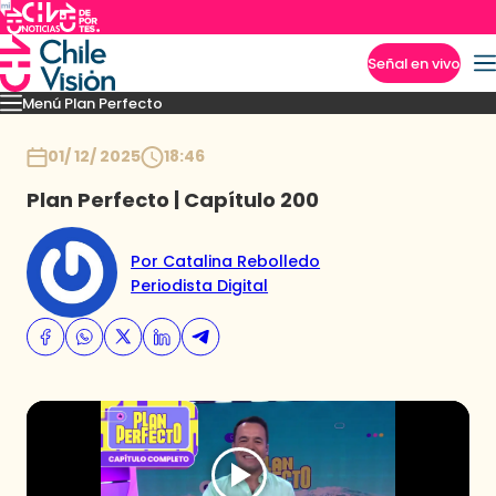
Señal en vivo
Menú Plan Perfecto
Imperdibles
Momentos
Capítulos
Novedades
Inicio
01/ 12/ 2025
18:46
Plan Perfecto | Capítulo 200
Por Catalina Rebolledo
Periodista Digital