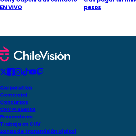
EN VIVO
pesos
Corporativo
Comercial
Concursos
CHV Presenta
Proveedores
Trabaja en CHV
Zonas de Transmisión Digital