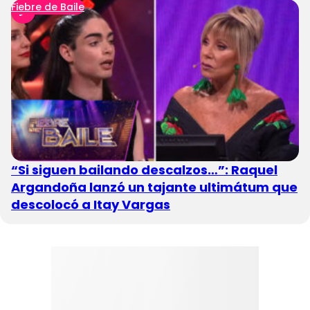
Fiebre de Baile
“Si siguen bailando descalzos…”: Raquel
Argandoña lanzó un tajante ultimátum que
descolocó a Itay Vargas