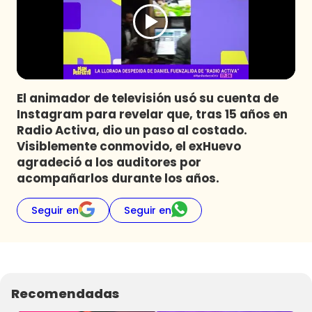
Programas
Club De La Comedia
Contigo en Directo
Plan Perfecto
El animador de televisión usó su cuenta de
El Tiempo
Instagram para revelar que, tras 15 años en
Sabingo
Radio Activa, dio un paso al costado.
Todos Los Programas
Visiblemente conmovido, el exHuevo
agradeció a los auditores por
acompañarlos durante los años.
Seguir en
Seguir en
Recomendadas