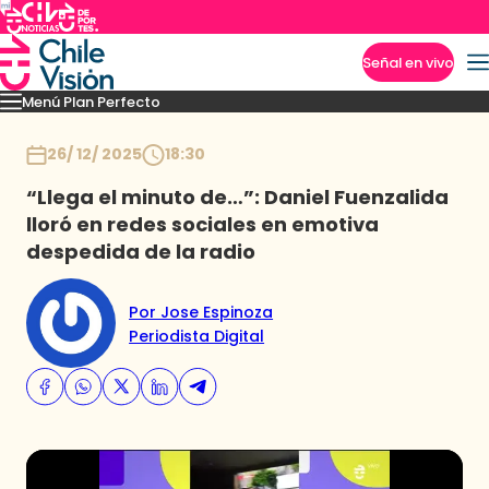
Señal en vivo
Menú Plan Perfecto
Imperdibles
Momentos
Capítulos
Novedades
Inicio
26/ 12/ 2025
18:30
“Llega el minuto de…”: Daniel Fuenzalida
lloró en redes sociales en emotiva
despedida de la radio
Por Jose Espinoza
Periodista Digital