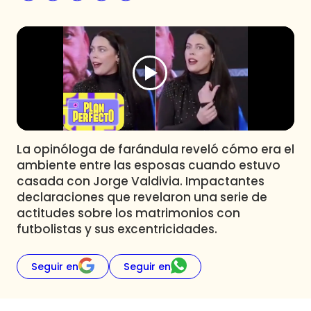
Programas
Club De La Comedia
Contigo en Directo
Plan Perfecto
El Tiempo
Sabingo
Todos Los Programas
La opinóloga de farándula reveló cómo era el
ambiente entre las esposas cuando estuvo
casada con Jorge Valdivia. Impactantes
declaraciones que revelaron una serie de
actitudes sobre los matrimonios con
futbolistas y sus excentricidades.
Seguir en
Seguir en