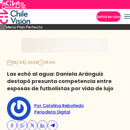
Señal en vivo
Menú Plan Perfecto
Imperdibles
Momentos
Capítulos
Novedades
Inicio
15/ 05/ 2026
19:00
Las echó al agua: Daniela Aránguiz
destapó presunta competencia entre
esposas de futbolistas por vida de lujo
Por Catalina Rebolledo
Periodista Digital