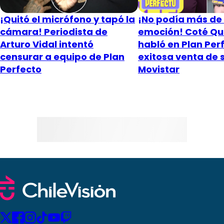
¡Quitó el micrófono y tapó la
¡No podía más de 
cámara! Periodista de
emoción! Coté Qui
Arturo Vidal intentó
habló en Plan Per
censurar a equipo de Plan
exitosa venta de
Perfecto
Movistar