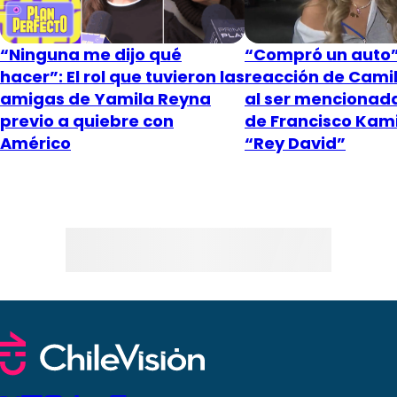
“Ninguna me dijo qué
“Compró un auto”
hacer”: El rol que tuvieron las
reacción de Cami
amigas de Yamila Reyna
al ser mencionad
previo a quiebre con
de Francisco Kami
Américo
“Rey David”