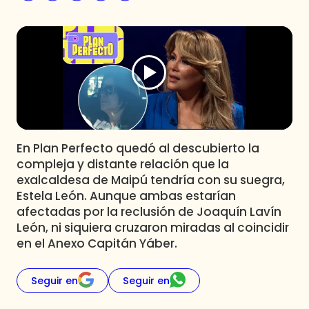
Programas
Club De La Comedia
Contigo en Directo
Plan Perfecto
El Tiempo
Sabingo
Todos Los Programas
En Plan Perfecto quedó al descubierto la
compleja y distante relación que la
exalcaldesa de Maipú tendría con su suegra,
Estela León. Aunque ambas estarían
afectadas por la reclusión de Joaquín Lavín
León, ni siquiera cruzaron miradas al coincidir
en el Anexo Capitán Yáber.
Seguir en
Seguir en