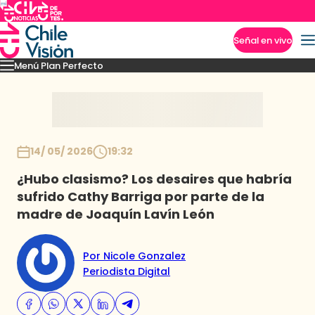
Señal en vivo
Menú Plan Perfecto
Imperdibles
Momentos
Capítulos
Novedades
Inicio
14/ 05/ 2026
19:32
¿Hubo clasismo? Los desaires que habría
sufrido Cathy Barriga por parte de la
madre de Joaquín Lavín León
Por Nicole Gonzalez
Periodista Digital