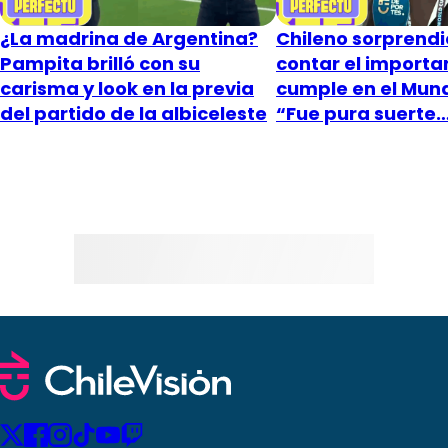
¿La madrina de Argentina?
Chileno sorprendió
Pampita brilló con su
contar el importa
carisma y look en la previa
cumple en el Mund
del partido de la albiceleste
“Fue pura suerte