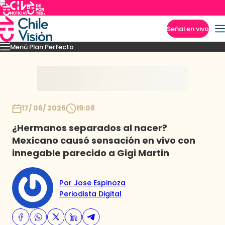
Señal en vivo
Menú Plan Perfecto
Imperdibles
Momentos
Capítulos
Novedades
Inicio
17/ 06/ 2026
19:08
¿Hermanos separados al nacer?
Mexicano causó sensación en vivo con
innegable parecido a Gigi Martin
Por Jose Espinoza
Periodista Digital