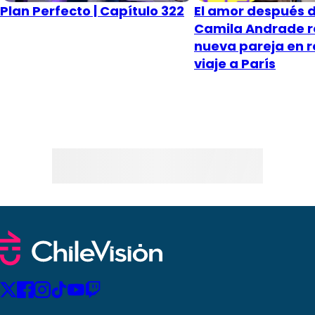
Plan Perfecto | Capítulo 322
El amor después d
Camila Andrade r
nueva pareja en 
viaje a París