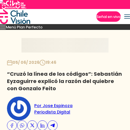
Señal en vivo
Menú Plan Perfecto
Imperdibles
Momentos
Capítulos
Novedades
Inicio
05/ 06/ 2026
19:46
“Cruzó la línea de los códigos”: Sebastián
Eyzaguirre explicó la razón del quiebre
con Gonzalo Feito
Por Jose Espinoza
Periodista Digital