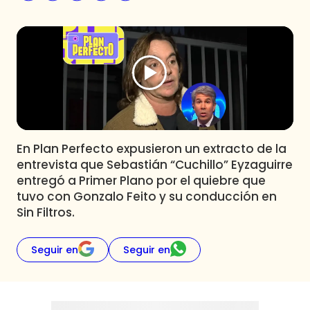
Programas
Club De La Comedia
Contigo en Directo
Plan Perfecto
El Tiempo
Sabingo
Todos Los Programas
En Plan Perfecto expusieron un extracto de la
entrevista que Sebastián “Cuchillo” Eyzaguirre
entregó a Primer Plano por el quiebre que
tuvo con Gonzalo Feito y su conducción en
Sin Filtros.
Seguir en
Seguir en