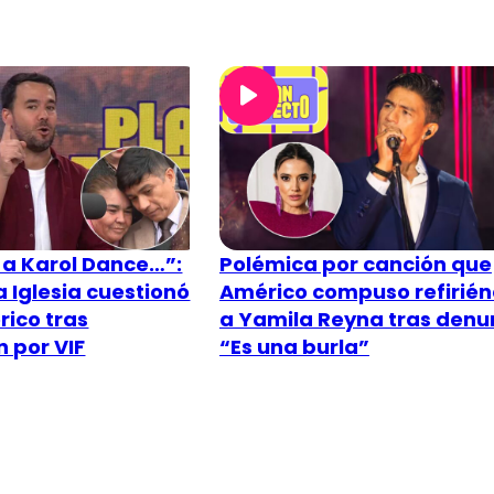
 a Karol Dance…”:
Polémica por canción que
a Iglesia cuestionó
Américo compuso refirié
ico tras
a Yamila Reyna tras denu
n por VIF
“Es una burla”