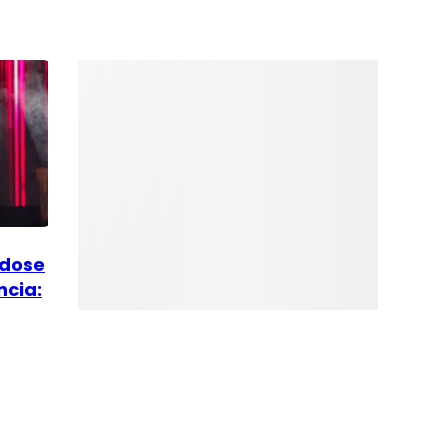
ndose
ncia: