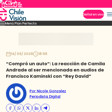
Señal en vivo
Menú Plan Perfecto
Imperdibles
Momentos
Capítulos
Novedades
Inicio
14/ 05/ 2026
18:56
“Compró un auto”: La reacción de Camila
Andrade al ser mencionada en audios de
Francisco Kaminski con “Rey David”
Por Nicole Gonzalez
Periodista Digital