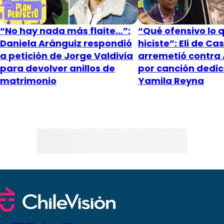
“No hay nada más flaite…”:
“Qué ofensivo lo 
Daniela Aránguiz respondió
hiciste”: Eli de Ca
a petición de Jorge Valdivia
arremetió contra
para devolver anillos de
por canción dedi
matrimonio
Yamila Reyna