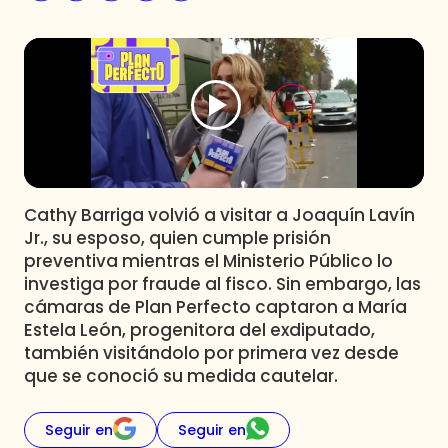
Programas
Club De La Comedia
Contigo en Directo
Plan Perfecto
El Tiempo
Sabingo
Todos Los Programas
Cathy Barriga volvió a visitar a Joaquín Lavín
Jr., su esposo, quien cumple prisión
preventiva mientras el Ministerio Público lo
investiga por fraude al fisco. Sin embargo, las
cámaras de Plan Perfecto captaron a María
Estela León, progenitora del exdiputado,
también visitándolo por primera vez desde
que se conoció su medida cautelar.
Seguir en
Seguir en