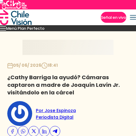
Señal en vivo
Menú Plan Perfecto
Imperdibles
Momentos
Capítulos
Novedades
Inicio
05/ 06/ 2026
18:41
¿Cathy Barriga la ayudó? Cámaras
captaron a madre de Joaquín Lavín Jr.
visitándolo en la cárcel
Por Jose Espinoza
Periodista Digital