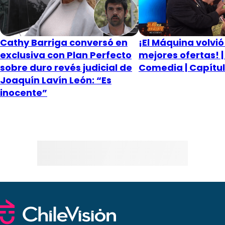
Cathy Barriga conversó en
¡El Máquina volvió
exclusiva con Plan Perfecto
mejores ofertas! |
sobre duro revés judicial de
Comedia | Capítul
Joaquín Lavín León: “Es
inocente”