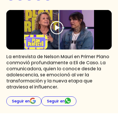
Programas
Club De La Comedia
Contigo en Directo
Plan Perfecto
El Tiempo
Sabingo
Todos Los Programas
La entrevista de Nelson Mauri en Primer Plano
conmovió profundamente a Eli de Caso. La
comunicadora, quien lo conoce desde la
adolescencia, se emocionó al ver la
transformación y la nueva etapa que
atraviesa el influencer.
Seguir en
Seguir en