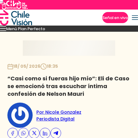
Señal en vivo
Menú Plan Perfecto
Imperdibles
Momentos
Capítulos
Novedades
Inicio
18/ 05/ 2026
18:35
“Casi como si fueras hijo mío”: Eli de Caso
se emocionó tras escuchar íntima
confesión de Nelson Mauri
Por Nicole Gonzalez
Periodista Digital