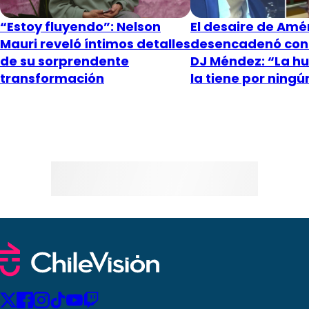
“Estoy fluyendo”: Nelson
El desaire de Amé
Mauri reveló íntimos detalles
desencadenó conf
de su sorprendente
DJ Méndez: “La h
transformación
la tiene por ningú