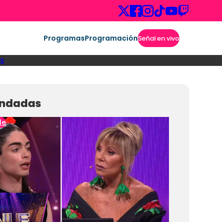
Programas
Programación
Señal en vivo
s
ndadas
le