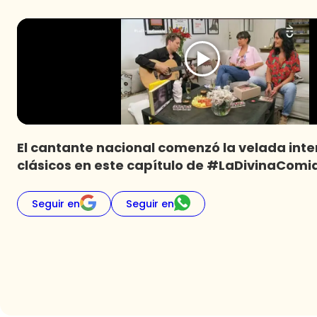
El cantante nacional comenzó la velada int
clásicos en este capítulo de #LaDivinaComi
Seguir en
Seguir en