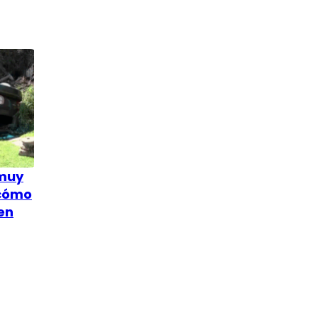
 muy
 cómo
en