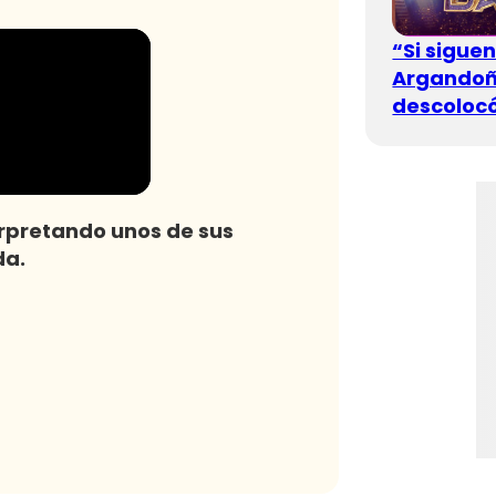
“Si sigue
Argandoña
descolocó
erpretando unos de sus
da.