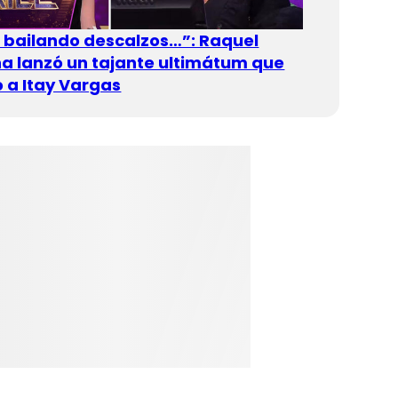
n bailando descalzos…”: Raquel
 lanzó un tajante ultimátum que
 a Itay Vargas