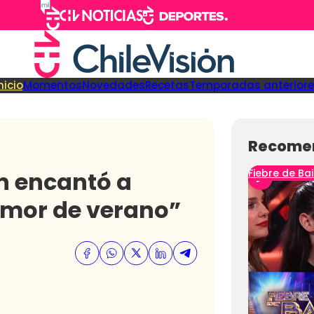
nicio
Momentos
Novedades
Recetas
Temporadas anteriore
Recome
ón encantó a
Fiebre de Bai
 amor de verano”