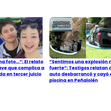
a foto…”: El relato
“Sentimos una explosión
lave que complica a
fuerte”: Testigos relatan
a en tercer juicio
auto desbarrancó y cayó 
piscina en Peñalolén