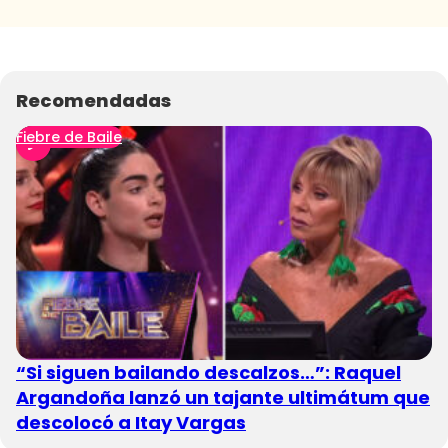
Recomendadas
Fiebre de Baile
“Si siguen bailando descalzos…”: Raquel
Argandoña lanzó un tajante ultimátum que
descolocó a Itay Vargas