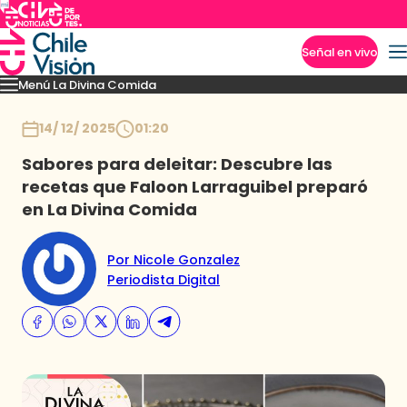
Señal en vivo
Menú La Divina Comida
Imperdibles
Momentos
Novedades
Recetas
Temporadas anteriores
Inicio
14/ 12/ 2025
01:20
Sabores para deleitar: Descubre las
recetas que Faloon Larraguibel preparó
en La Divina Comida
Por Nicole Gonzalez
Periodista Digital