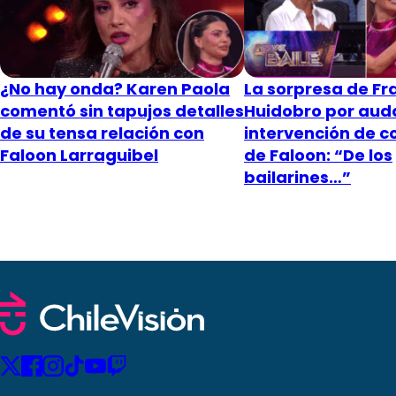
¿No hay onda? Karen Paola
La sorpresa de Fr
comentó sin tapujos detalles
Huidobro por aud
de su tensa relación con
intervención de 
Faloon Larraguibel
de Faloon: “De los
bailarines…”