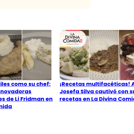
iles como su chef:
¡Recetas multifacéticas! 
innovadoras
Josefa Silva cautivó con s
s de Li Fridman en
recetas en La Divina Com
mida