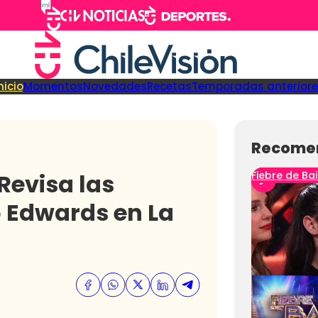
nicio
Momentos
Novedades
Recetas
Temporadas anteriore
Recome
Revisa las
Fiebre de Bai
o Edwards en La