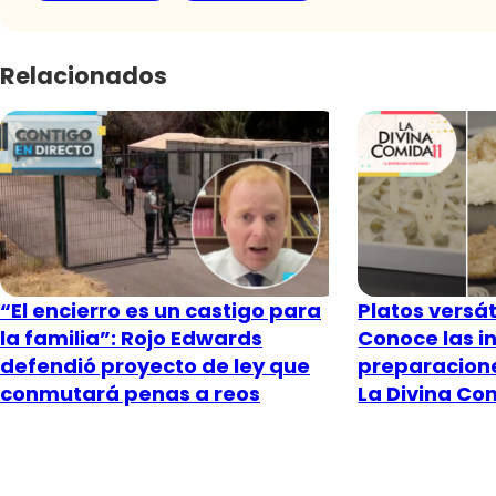
Relacionados
“El encierro es un castigo para
Platos versát
la familia”: Rojo Edwards
Conoce las 
defendió proyecto de ley que
preparacione
conmutará penas a reos
La Divina Co