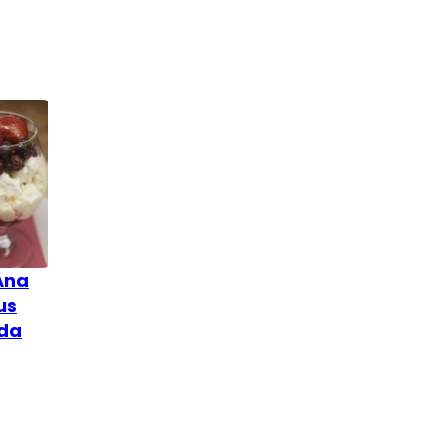
Ana
us
ida