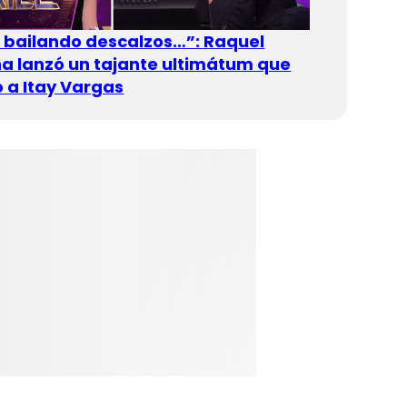
n bailando descalzos…”: Raquel
 lanzó un tajante ultimátum que
 a Itay Vargas