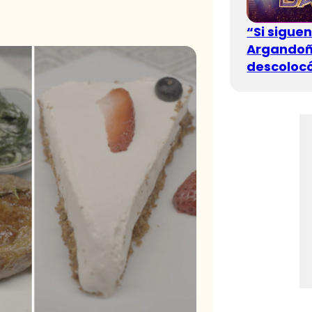
“Si sigue
Argandoña
descolocó