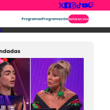
Programas
Programación
Señal en vivo
s
ndadas
le