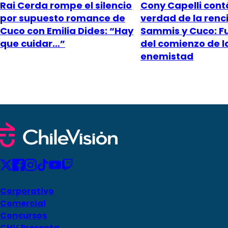
Rai Cerda rompe el silencio
Cony Capelli cont
por supuesto romance de
verdad de la renci
Cuco con Emilia Dides: “Hay
Sammis y Cuco: Fu
que cuidar…”
del comienzo de l
enemistad
Corporativo
Comercial
Concursos
CHV Presenta