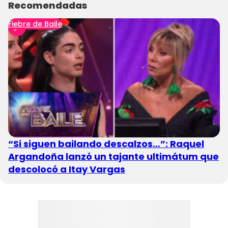
Recomendadas
Fiebre de Baile
“Si siguen bailando descalzos…”: Raquel
Argandoña lanzó un tajante ultimátum que
descolocó a Itay Vargas