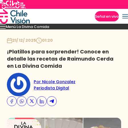
Señal en vivo
Menú La Divina Comida
Imperdibles
Momentos
Novedades
Recetas
Temporadas anteriores
Inicio
21/ 12/ 2025
01:20
¡Platillos para sorprender! Conoce en
detalle las recetas de Raimundo Cerda
en La Divina Comida
Por Nicole Gonzalez
Periodista Digital