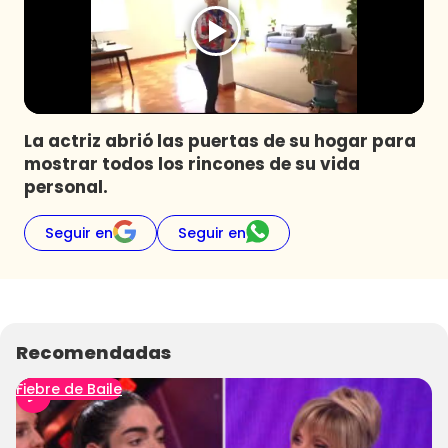
Programas
Club De La Comedia
Contigo en Directo
Plan Perfecto
La actriz abrió las puertas de su hogar para
El Tiempo
mostrar todos los rincones de su vida
Sabingo
personal.
Todos Los Programas
Seguir en
Seguir en
Recomendadas
Fiebre de Baile