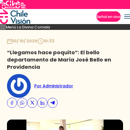
Señal en vivo
Menú La Divina Comida
Imperdibles
Momentos
Novedades
Recetas
Temporadas anteriores
Inicio
10/ 10/ 2020
10:33
“Llegamos hace poquito”: El bello
departamento de María José Bello en
Providencia
Por Administrador