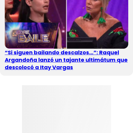
“Si siguen bailando descalzos…”: Raquel
Argandoña lanzó un tajante ultimátum que
descolocó a Itay Vargas