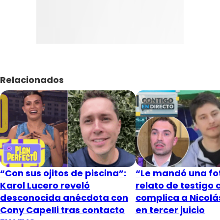
Relacionados
“Con sus ojitos de piscina”:
“Le mandó una fot
Karol Lucero reveló
relato de testigo 
desconocida anécdota con
complica a Nicol
Cony Capelli tras contacto
en tercer juicio