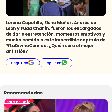
Programas
Club De La Comedia
Contigo en Directo
Lorena Capetillo, Elena Muñoz, Andrés de
Plan Perfecto
León y Fuad Chahín, fueron los encargados
de darle entretención, momentos emotivos y
El Tiempo
mucha comida a este imperdible capítulo de
Sabingo
#LaDivinaComida. ¿Quién será el mejor
Todos Los Programas
anfitrión?
Seguir en
Seguir en
Recomendadas
Fiebre de Baile