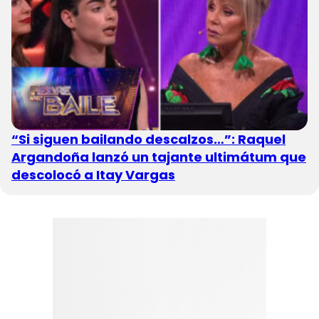
“Si siguen bailando descalzos…”: Raquel
Argandoña lanzó un tajante ultimátum que
descolocó a Itay Vargas