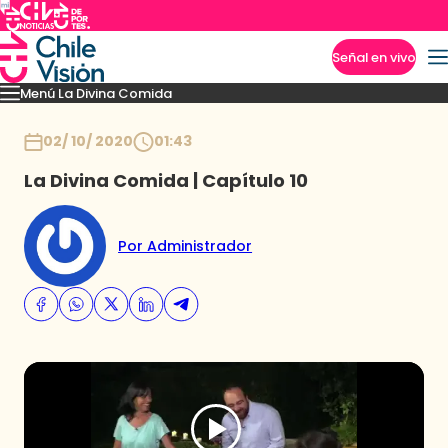
Señal en vivo
Menú La Divina Comida
Imperdibles
Momentos
Novedades
Recetas
Temporadas anteriores
Inicio
02/ 10/ 2020
01:43
La Divina Comida | Capítulo 10
Por Administrador