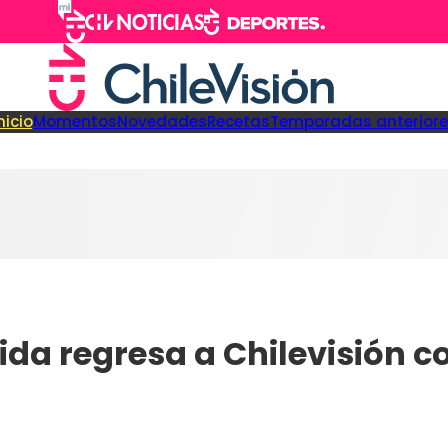
nicio
Momentos
Novedades
Recetas
Temporadas anteriore
ida regresa a Chilevisión c