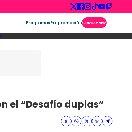
Programas
Programación
Señal en vivo
s
on el “Desafío duplas”