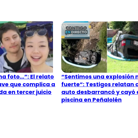
a foto…”: El relato
“Sentimos una explosión
lave que complica a
fuerte”: Testigos relatan
a en tercer juicio
auto desbarrancó y cayó 
piscina en Peñalolén