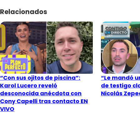
Relacionados
“Con sus ojitos de piscina”:
“Le mandó un
Karol Lucero reveló
de testigo c
desconocida anécdota con
Nicolás Zeped
Cony Capelli tras contacto EN
VIVO