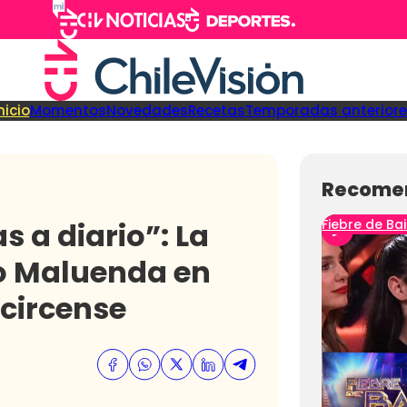
nicio
Momentos
Novedades
Recetas
Temporadas anteriore
Recome
 a diario”: La
Fiebre de Bai
to Maluenda en
 circense