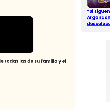
“Si sigue
Argandoña
descolocó
 todas las de su familia y el