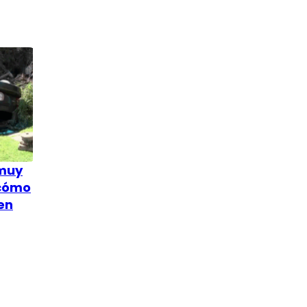
 muy
 cómo
en