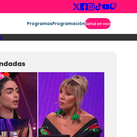
Programas
Programación
Señal en vivo
s
ndadas
le