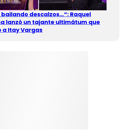
n bailando descalzos…”: Raquel
 lanzó un tajante ultimátum que
 a Itay Vargas