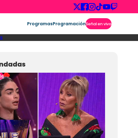
Programas
Programación
Señal en vivo
s
ndadas
le