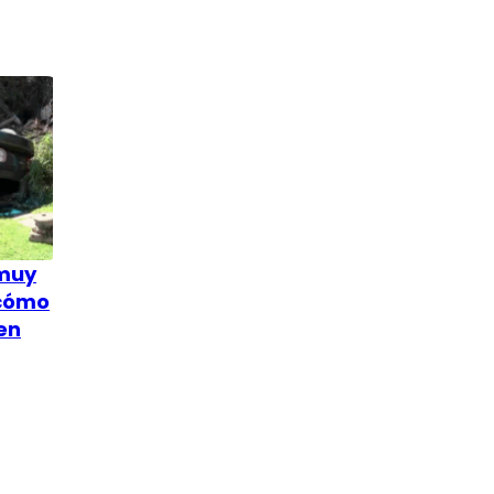
 muy
 cómo
en