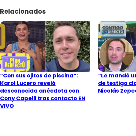
Relacionados
“Con sus ojitos de piscina”:
“Le mandó un
Karol Lucero reveló
de testigo c
desconocida anécdota con
Nicolás Zeped
Cony Capelli tras contacto EN
VIVO