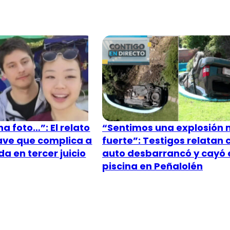
a foto…”: El relato
“Sentimos una explosión
lave que complica a
fuerte”: Testigos relatan
a en tercer juicio
auto desbarrancó y cayó 
piscina en Peñalolén