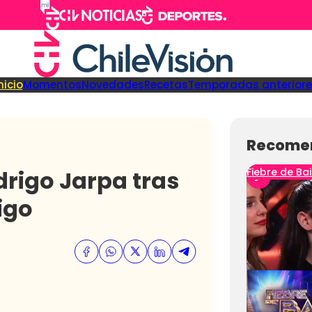
nicio
Momentos
Novedades
Recetas
Temporadas anteriore
Recome
drigo Jarpa tras
Fiebre de Bai
igo