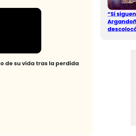
“Si sigue
Argandoña
descolocó
o de su vida tras la perdida