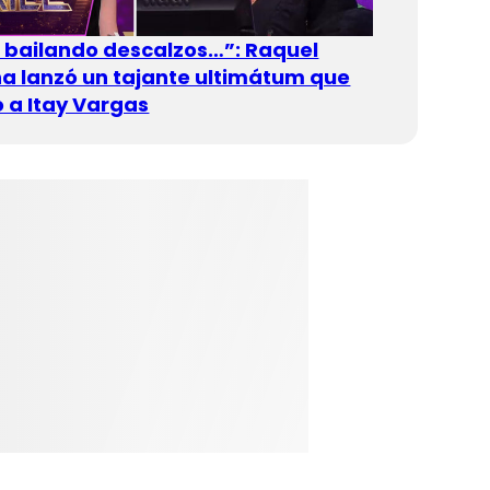
n bailando descalzos…”: Raquel
 lanzó un tajante ultimátum que
 a Itay Vargas