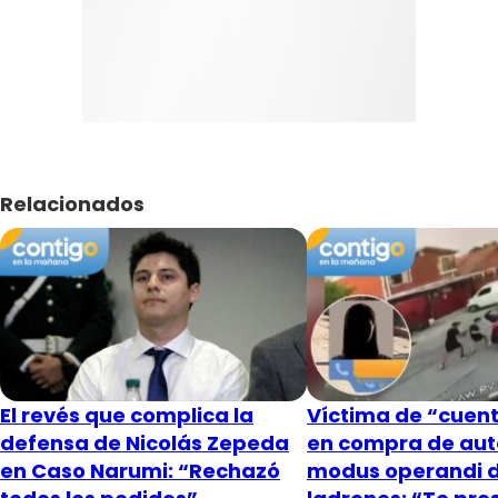
Relacionados
El revés que complica la
Víctima de “cuent
defensa de Nicolás Zepeda
en compra de aut
en Caso Narumi: “Rechazó
modus operandi 