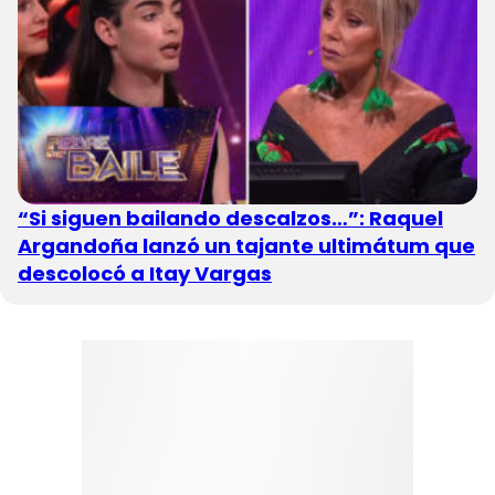
“Si siguen bailando descalzos…”: Raquel
Argandoña lanzó un tajante ultimátum que
descolocó a Itay Vargas