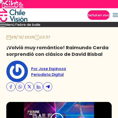
Señal en vivo
Menú Fiebre de baile
Imperdibles
Mejores Momentos
Presentaciones
El VAR-After del baile
Capitu
Inicio
29/ 12/ 2025
23:37
¡Volvió muy romántico! Raimundo Cerda
sorprendió con clásico de David Bisbal
Por Jose Espinoza
Periodista Digital