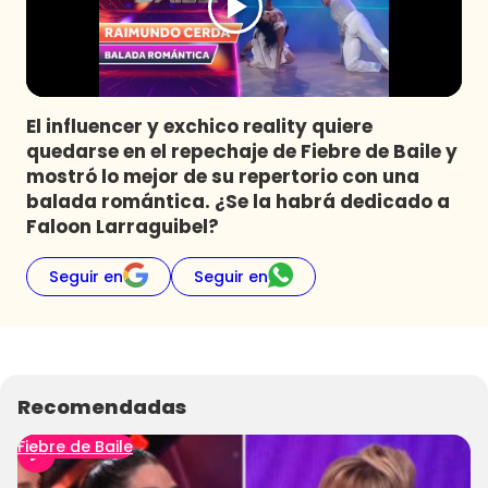
Programas
Club De La Comedia
Contigo en Directo
Plan Perfecto
El influencer y exchico reality quiere
quedarse en el repechaje de Fiebre de Baile y
El Tiempo
mostró lo mejor de su repertorio con una
Sabingo
balada romántica. ¿Se la habrá dedicado a
Todos Los Programas
Faloon Larraguibel?
Seguir en
Seguir en
Recomendadas
Fiebre de Baile