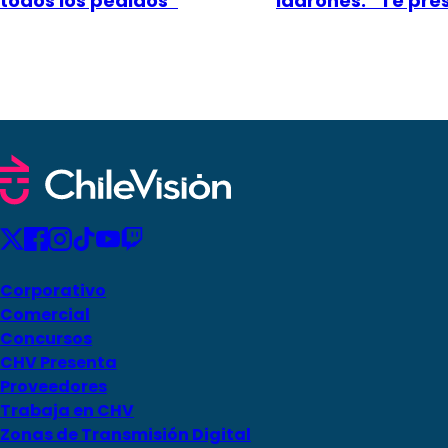
todos los pedidos”
ladrones: “Te pr
Corporativo
Comercial
Concursos
CHV Presenta
Proveedores
Trabaja en CHV
Zonas de Transmisión Digital