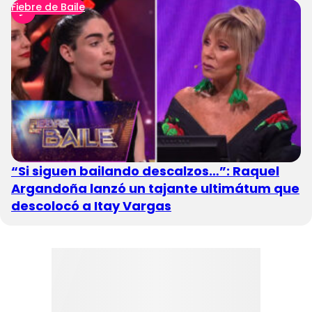
Fiebre de Baile
“Si siguen bailando descalzos…”: Raquel
Argandoña lanzó un tajante ultimátum que
descolocó a Itay Vargas