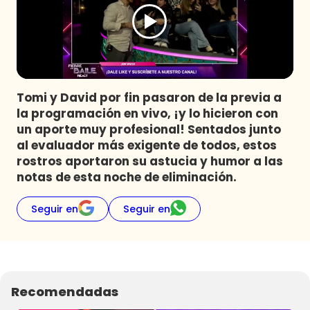
Programas
Club De La Comedia
Contigo en Directo
Plan Perfecto
Tomi y David por fin pasaron de la previa a
El Tiempo
la programación en vivo, ¡y lo hicieron con
Sabingo
un aporte muy profesional! Sentados junto
Todos Los Programas
al evaluador más exigente de todos, estos
rostros aportaron su astucia y humor a las
notas de esta noche de eliminación.
Seguir en
Seguir en
Recomendadas