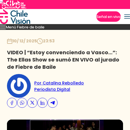
Señal en vivo
Menú Fiebre de baile
Imperdibles
Mejores Momentos
Presentaciones
El VAR-After del baile
Capitu
Inicio
10/ 12/ 2025
23:53
VIDEO | “Estoy convenciendo a Vasco…”:
The Ellas Show se sumó EN VIVO al jurado
de Fiebre de Baile
Por Catalina Rebolledo
Periodista Digital