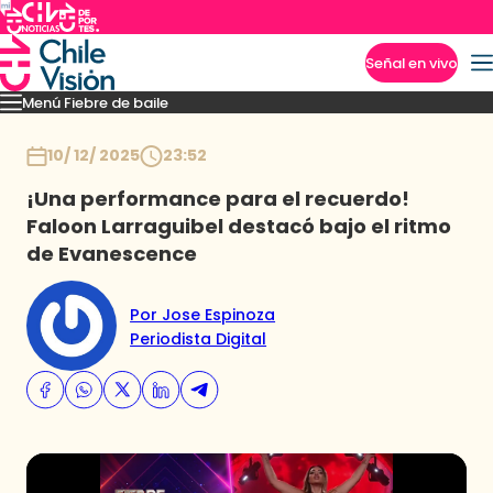
Señal en vivo
Menú Fiebre de baile
Imperdibles
Mejores Momentos
Presentaciones
El VAR-After del baile
Capitu
Inicio
10/ 12/ 2025
23:52
¡Una performance para el recuerdo!
Faloon Larraguibel destacó bajo el ritmo
de Evanescence
Por Jose Espinoza
Periodista Digital