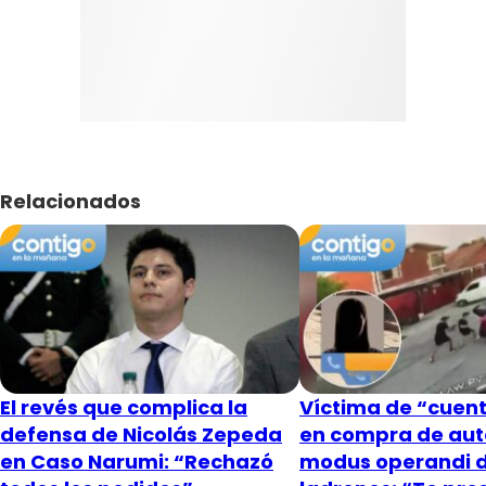
Relacionados
El revés que complica la
Víctima de “cuent
defensa de Nicolás Zepeda
en compra de aut
en Caso Narumi: “Rechazó
modus operandi 