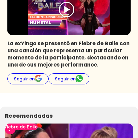
Programas
Club De La Comedia
Contigo en Directo
Plan Perfecto
La exYingo se presentó en Fiebre de Baile con
El Tiempo
una canción que representa un particular
Sabingo
momento de la participante, destacando en
Todos Los Programas
una de sus mejores performance.
Seguir en
Seguir en
Recomendadas
Fiebre de Baile