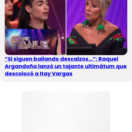
“Si siguen bailando descalzos…”: Raquel
Argandoña lanzó un tajante ultimátum que
descolocó a Itay Vargas