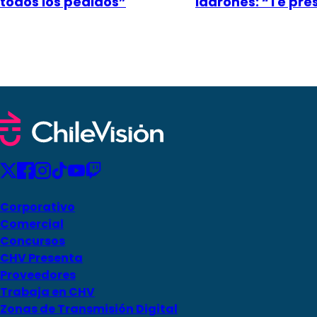
todos los pedidos”
ladrones: “Te pr
Corporativo
Comercial
Concursos
CHV Presenta
Proveedores
Trabaja en CHV
Zonas de Transmisión Digital