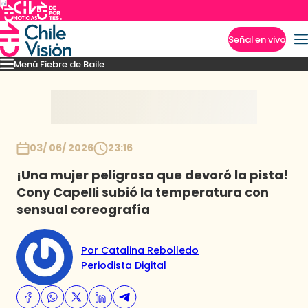
Señal en vivo
Menú Fiebre de Baile
Imperdibles
Mejores Momentos
Presentaciones
El VAR-After del baile
Capitu
Inicio
03/ 06/ 2026
23:16
¡Una mujer peligrosa que devoró la pista!
Cony Capelli subió la temperatura con
sensual coreografía
Por Catalina Rebolledo
Periodista Digital