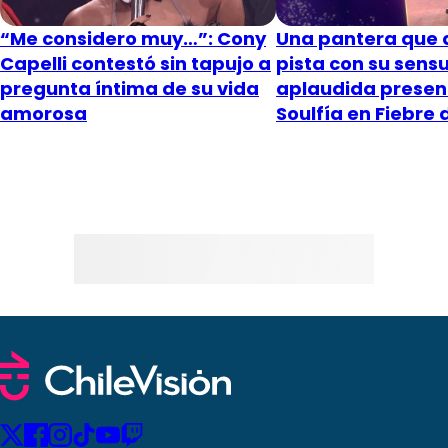
“Me considero muy…”: Cony
Una pantera que a
Capelli contestó sin tapujo a
pista con su sensu
pregunta íntima de su vida
aplaudida presen
amorosa
Soulfía en Fiebre 