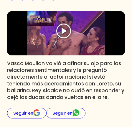
Programas
Club De La Comedia
Contigo en Directo
Plan Perfecto
El Tiempo
Sabingo
Todos Los Programas
Vasco Moulian volvió a afinar su ojo para las
relaciones sentimentales y le preguntó
directamente al actor nacional si está
teniendo más acercamientos con Loreto, su
bailarina. Rey Alcalde no dudó en responder y
dejó las dudas dando vueltas en el aire.
Seguir en
Seguir en