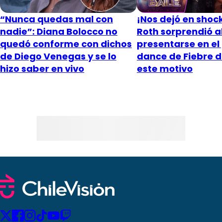
“Nunca quedas mal con
¡Nos dejó en shoc
nadie”: Diana Bolocco no
Roth sorprendió a
quedó conforme con dichos
presentarse en el
de Diego Venegas y se lo
dance de Fiebre d
hizo saber en vivo
este motivo