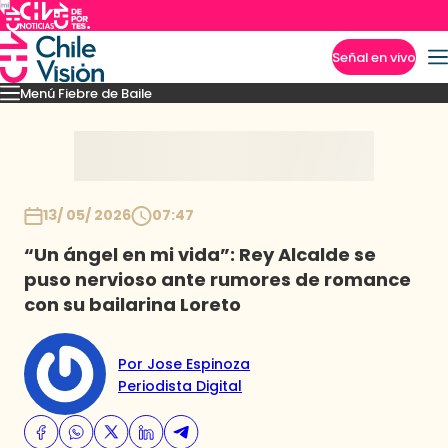
Señal en vivo
Menú Fiebre de Baile
Imperdibles
Mejores Momentos
Presentaciones
El VAR-After del baile
Capitu
Inicio
13/ 05/ 2026
07:47
“Un ángel en mi vida”: Rey Alcalde se
puso nervioso ante rumores de romance
con su bailarina Loreto
Por Jose Espinoza
Periodista Digital