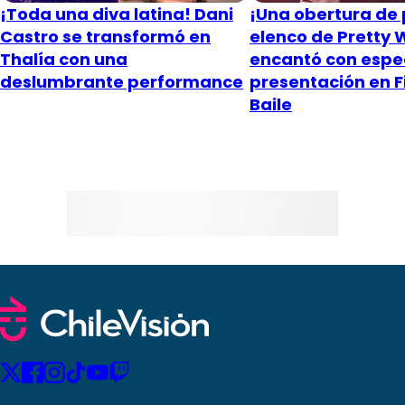
¡Toda una diva latina! Dani
¡Una obertura de p
Castro se transformó en
elenco de Pretty
Thalía con una
encantó con espe
deslumbrante performance
presentación en F
Baile