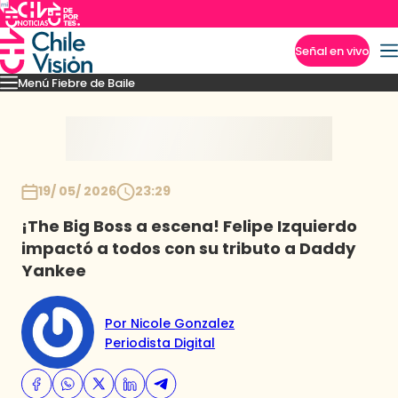
Señal en vivo
Menú Fiebre de Baile
Imperdibles
Mejores Momentos
Presentaciones
El VAR-After del baile
Capitu
Inicio
19/ 05/ 2026
23:29
¡The Big Boss a escena! Felipe Izquierdo
impactó a todos con su tributo a Daddy
Yankee
Por Nicole Gonzalez
Periodista Digital