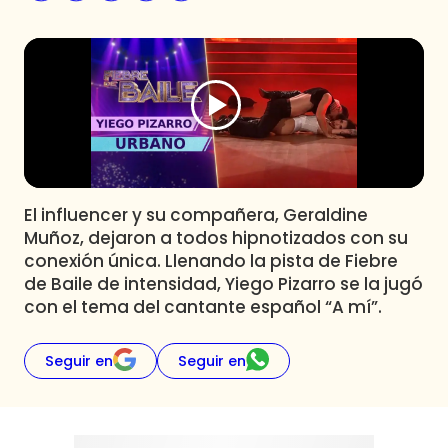
Programas
Club De La Comedia
Contigo en Directo
Plan Perfecto
El Tiempo
Sabingo
Todos Los Programas
El influencer y su compañera, Geraldine
Muñoz, dejaron a todos hipnotizados con su
conexión única. Llenando la pista de Fiebre
de Baile de intensidad, Yiego Pizarro se la jugó
con el tema del cantante español “A mí”.
Seguir en
Seguir en