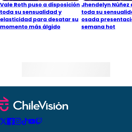
Vale Roth puso a disposición
Jhendelyn Núñez 
toda su sensualidad y
toda su sensuali
elasticidad para desatar su
osada presentaci
momento más álgido
semana hot