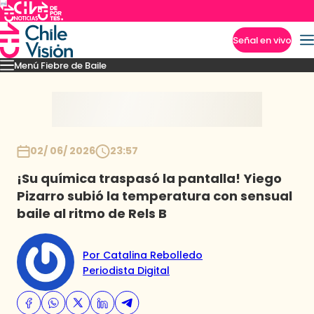
Señal en vivo
Menú Fiebre de Baile
Imperdibles
Mejores Momentos
Presentaciones
El VAR-After del baile
Capitu
Inicio
02/ 06/ 2026
23:57
¡Su química traspasó la pantalla! Yiego
Pizarro subió la temperatura con sensual
baile al ritmo de Rels B
Por Catalina Rebolledo
Periodista Digital