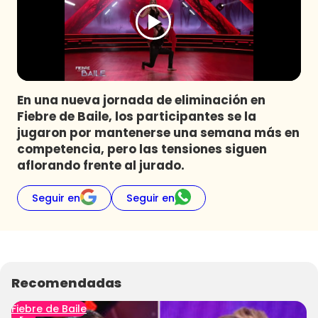
Programas
Club De La Comedia
Contigo en Directo
Plan Perfecto
En una nueva jornada de eliminación en
El Tiempo
Fiebre de Baile, los participantes se la
Sabingo
jugaron por mantenerse una semana más en
Todos Los Programas
competencia, pero las tensiones siguen
aflorando frente al jurado.
Seguir en
Seguir en
Recomendadas
Fiebre de Baile