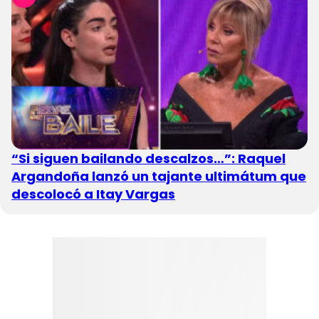
“Si siguen bailando descalzos…”: Raquel
Argandoña lanzó un tajante ultimátum que
descolocó a Itay Vargas