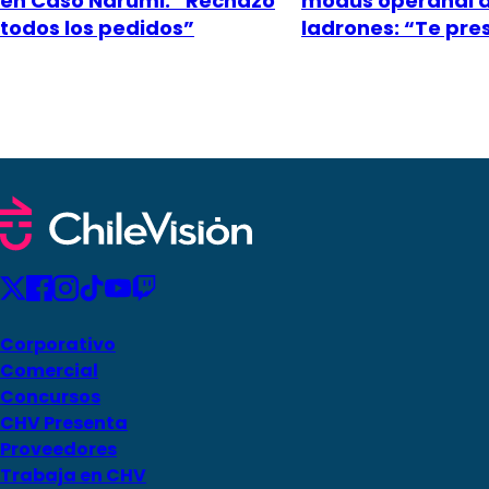
en Caso Narumi: “Rechazó
modus operandi 
todos los pedidos”
ladrones: “Te pr
Corporativo
Comercial
Concursos
CHV Presenta
Proveedores
Trabaja en CHV