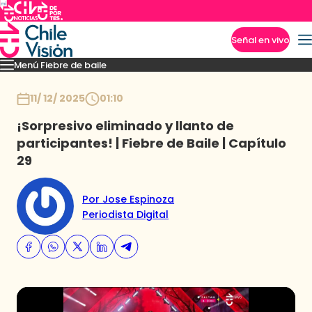
Señal en vivo
Menú Fiebre de baile
Imperdibles
Mejores Momentos
Presentaciones
El VAR-After del baile
Capitu
Inicio
11/ 12/ 2025
01:10
¡Sorpresivo eliminado y llanto de
participantes! | Fiebre de Baile | Capítulo
29
Por Jose Espinoza
Periodista Digital