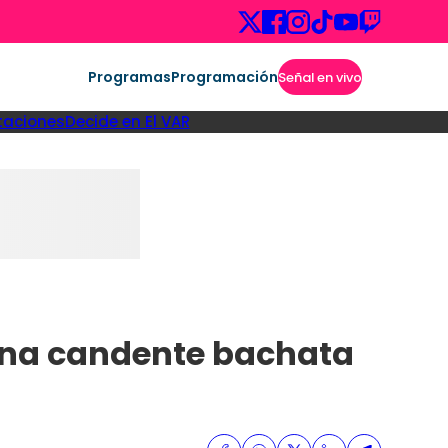
Programas
Programación
Señal en vivo
taciones
Decide en El VAR
 una candente bachata