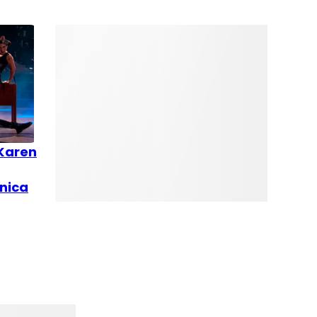
 Karen
nica