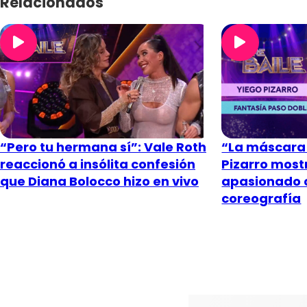
Relacionados
“Pero tu hermana sí”: Vale Roth
“La máscara 
reaccionó a insólita confesión
Pizarro most
que Diana Bolocco hizo en vivo
apasionado 
coreografía