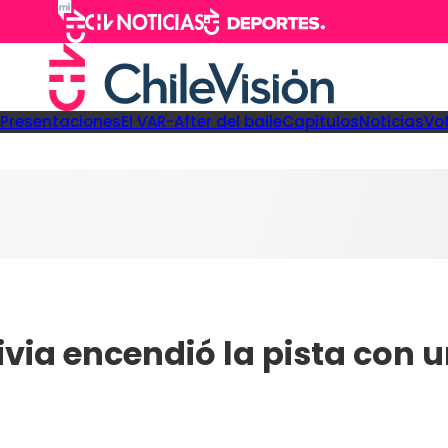
Presentaciones
El VAR-After del baile
Capitulos
Noticias
Vo
ivia encendió la pista con