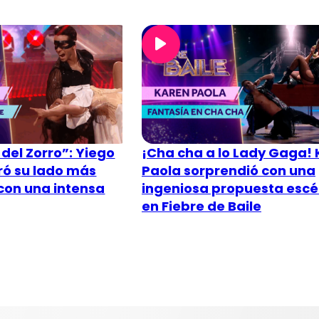
del Zorro”: Yiego
¡Cha cha a lo Lady Gaga!
ró su lado más
Paola sorprendió con una
con una intensa
ingeniosa propuesta escé
en Fiebre de Baile